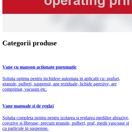
Categorii produse
Vane cu manson actionate pneumatic
Solutia optima pentru inchidere automata in aplicatii cu: prafuri,
granule, pulberi, suspensii, ape reziduale, lichide agresive, aer
comprimat, vacuum etc.
Vane manuale si de reglaj
Solutia completa pentru pentru izolarea si reglarea mediilor abrazive,
corozive si fibroase, precum granule, pulberi, praf, medii vascoase si
cu particule in suspensie.