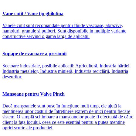
Vane cutit / Vane tip ghilotina
Vanele cutit sunt recomandate pentru fluide vascoase, abrazive,
namoluri, granule si pulberi. Sunt disponibile in multiple variante
constructive servind o gama larga de aplicatii.
Supape de evacuare a presiunii
Sectoare industriale, posibile aplicații: Agricultură, Industria hârtiei,
Industria metalelor, Industria minieră, Industria reciclării, Industria
deșeurilor.
Mansoane pentru Valve Pinch
Dacă manșoanele sunt puse în funcțiune mult timp, ele ajută la
menținerea unor costuri de întreținere extrem de mici pentru fiecare
sistem. O simplă schimbare a manșoanelor poate fi efectuată de către
client la fața locului, ceea ce este esential pentru a putea mentine
opriri scurte ale productiei.