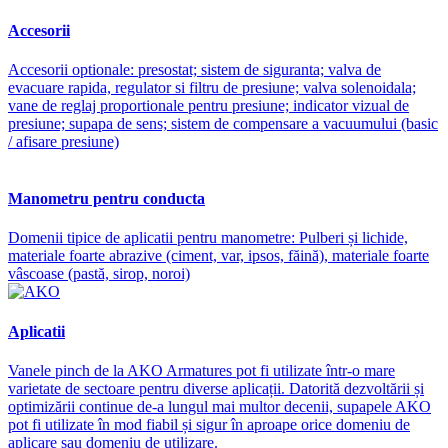
Accesorii
Accesorii optionale: presostat; sistem de siguranta; valva de
evacuare rapida, regulator si filtru de presiune; valva solenoidala;
vane de reglaj proportionale pentru presiune; indicator vizual de
presiune; supapa de sens; sistem de compensare a vacuumului (basic
/ afisare presiune)
Manometru pentru conducta
Domenii tipice de aplicatii pentru manometre: Pulberi și lichide,
materiale foarte abrazive (ciment, var, ipsos, făină), materiale foarte
vâscoase (pastă, sirop, noroi)
Aplicatii
Vanele pinch de la AKO Armatures pot fi utilizate într-o mare
varietate de sectoare pentru diverse aplicații. Datorită dezvoltării și
optimizării continue de-a lungul mai multor decenii, supapele AKO
pot fi utilizate în mod fiabil și sigur în aproape orice domeniu de
aplicare sau domeniu de utilizare.